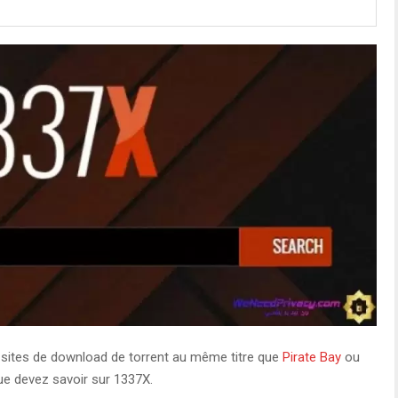
s sites de download de torrent au même titre que
Pirate Bay
ou
ue devez savoir sur 1337X.