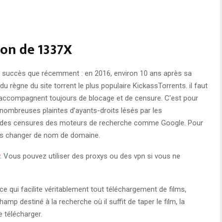
ion de 1337X
le succès que récemment : en 2016, environ 10 ans après sa
du règne du site torrent le plus populaire KickassTorrents. il faut
accompagnent toujours de blocage et de censure. C’est pour
nombreuses plaintes d’ayants-droits lésés par les
e à des censures des moteurs de recherche comme Google. Pour
fois changer de nom de domaine.
. Vous pouvez utiliser des proxys ou des vpn si vous ne
ce qui facilite véritablement tout téléchargement de films,
champ destiné à la recherche où il suffit de taper le film, la
 télécharger.