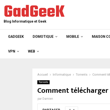
GadGeeK
Blog Informatique et Geek
GADGEEK
DOMOTIQUE
MOBILE
MAISON C
VPN
WEB
Accueil
Informatique
Torrents
Comment télé
Torrents
Comment télécharger su
par
Damien