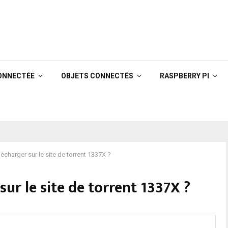
ONNECTÉE
OBJETS CONNECTÉS
RASPBERRY PI
charger sur le site de torrent 1337X ?
r le site de torrent 1337X ?