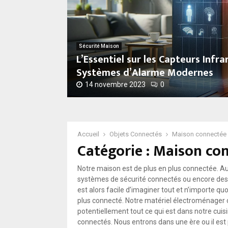
Sécurité Maison
L’Essentiel sur les Capteurs Infr
Systèmes d’Alarme Modernes
14 novembre 2023
0
L
’
E
s
Accueil
Objets Connectés
Maison connectée
Catégorie : Maison co
s
e
n
Notre maison est de plus en plus connectée. Au 
t
systèmes de sécurité connectés ou encore des s
i
est alors facile d’imaginer tout et n’importe qu
e
plus connecté. Notre matériel électroménager 
l
potentiellement tout ce qui est dans notre cuis
s
connectés. Nous entrons dans une ère ou il est