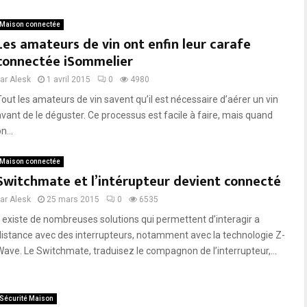
Maison connectée
Les amateurs de vin ont enfin leur carafe
connectée iSommelier
par
Alesk
1 avril 2015
0
4980
Tout les amateurs de vin savent qu’il est nécessaire d’aérer un vin
avant de le déguster. Ce processus est facile à faire, mais quand
n...
Maison connectée
Switchmate et l’intérupteur devient connecté
par
Alesk
25 mars 2015
0
6535
Il existe de nombreuses solutions qui permettent d’interagir a
distance avec des interrupteurs, notamment avec la technologie Z-
Wave. Le Switchmate, traduisez le compagnon de l’interrupteur,...
Sécurité Maison