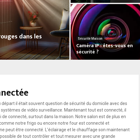
T
o
u
t
s
arouges dans les
a
Sécurité Maison
Caméra IP : êtes-vous en
v
sécurité ?
o
i
C
r
a
s
m
u
é
r
nnectée
r
l
a
e
I
départ il était souvent question de sécurité du domicile avec des
b
P
ystèmes de vidéo surveillance. Maintenant tout est connecté, il
u
:
oi de connecté, surtout dans la maison. Notre salon est de plus en
r
ê
comme notre frigo ou encore notre four est connecté et
e
t
ine peut être connecté. L’éclairage et le chauffage son maintenant
a
e
 possible de tout contrôler et tout mesurer avec une grande
u