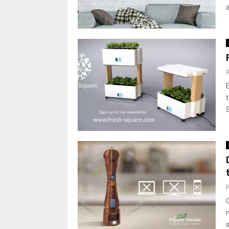
a
E
S
C