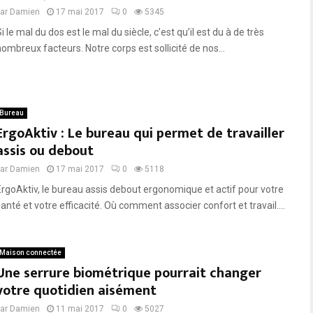
par
Damien
17 mai 2017
0
5345
i le mal du dos est le mal du siècle, c’est qu’il est du à de très
nombreux facteurs. Notre corps est sollicité de nos...
Bureau
ErgoAktiv : Le bureau qui permet de travailler
assis ou debout
par
Damien
17 mai 2017
0
5118
ErgoAktiv, le bureau assis debout ergonomique et actif pour votre
anté et votre efficacité. Où comment associer confort et travail....
Maison connectée
Une serrure biométrique pourrait changer
votre quotidien aisément
par
Damien
11 mai 2017
0
5027