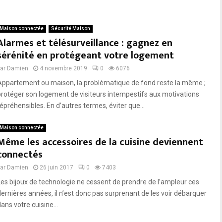
s
a
-
s
v
s
Maison connectée
Sécurité Maison
o
i
Alarmes et télésurveillance : gagnez en
u
s
sérénité en protégeant votre logement
s
d
e
e
par
Damien
4 novembre 2019
0
6076
n
b
Appartement ou maison, la problématique de fond reste la même ;
s
o
protéger son logement de visiteurs intempestifs aux motivations
é
u
répréhensibles. En d’autres termes, éviter que...
c
t
u
r
Maison connectée
i
Même les accessoires de la cuisine deviennent
t
connectés
é
par
Damien
26 juin 2017
0
7403
?
Les bijoux de technologie ne cessent de prendre de l’ampleur ces
dernières années, il n’est donc pas surprenant de les voir débarquer
ans votre cuisine...