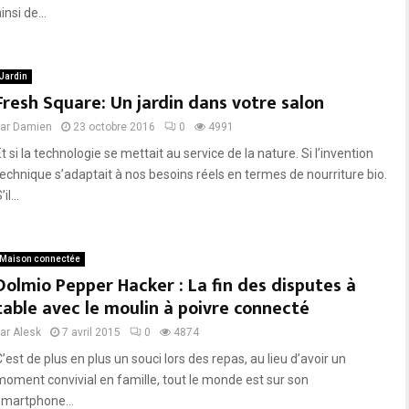
insi de...
Jardin
Fresh Square: Un jardin dans votre salon
par
Damien
23 octobre 2016
0
4991
t si la technologie se mettait au service de la nature. Si l’invention
technique s’adaptait à nos besoins réels en termes de nourriture bio.
’il...
Maison connectée
Dolmio Pepper Hacker : La fin des disputes à
table avec le moulin à poivre connecté
par
Alesk
7 avril 2015
0
4874
’est de plus en plus un souci lors des repas, au lieu d’avoir un
moment convivial en famille, tout le monde est sur son
smartphone...