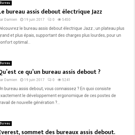
Bureau
Le bureau assis debout électrique Jazz
par
Damien
19 juin 2017
0
5450
Découvrez le bureau assis debout électrique Jazz ; un plateau plus
grand et plus épais, supportant des charges plus lourdes, pour un
onfort optimal...
Bureau
Qu’est ce qu’un bureau assis debout ?
par
Damien
19 juin 2017
0
5241
Un bureau assis debout, vous connaissez ? En quoi consiste
exactement le développement ergonomique de ces postes de
ravail de nouvelle génération ?...
Bureau
Everest, sommet des bureaux assis debout.