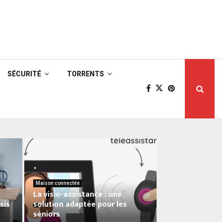
SÉCURITÉ
TORRENTS
Maison connectée
La visio-assistance : une
sis
solution adaptée pour les
séniors