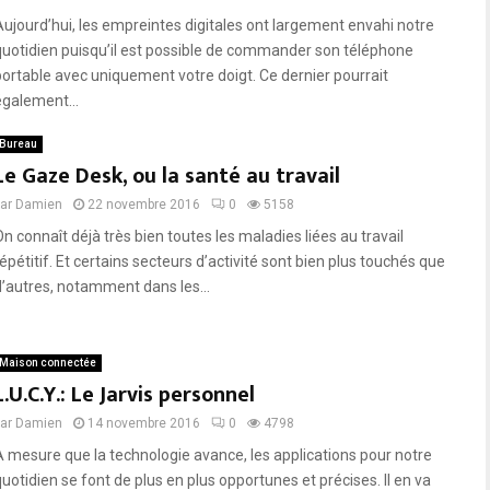
Aujourd’hui, les empreintes digitales ont largement envahi notre
quotidien puisqu’il est possible de commander son téléphone
portable avec uniquement votre doigt. Ce dernier pourrait
également...
Bureau
Le Gaze Desk, ou la santé au travail
par
Damien
22 novembre 2016
0
5158
On connaît déjà très bien toutes les maladies liées au travail
épétitif. Et certains secteurs d’activité sont bien plus touchés que
d’autres, notamment dans les...
Maison connectée
L.U.C.Y.: Le Jarvis personnel
par
Damien
14 novembre 2016
0
4798
A mesure que la technologie avance, les applications pour notre
quotidien se font de plus en plus opportunes et précises. Il en va