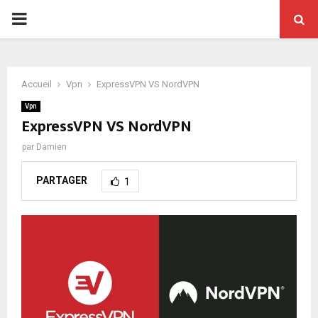
PRIMARY
MENU
Accueil
Vpn
ExpressVPN VS NordVPN
Vpn
ExpressVPN VS NordVPN
par
Damien
PARTAGER
1