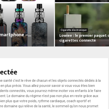
A
r
r
ê
t
e
Cigarette électronique
smartphone –...
Lowiee : le premier paquet 
r
cigarettes connecté
d
e
L
f
o
u
w
m
i
e
nectée
e
r
e
e
:
 santé c’est le rêve de chacun et les objets connectés dédiés à la
n
l
en plus précis. Vous allez pouvoir savoir si vous vous êtes bien
q
e
 dents connectés, vous pourrez même inciter vos enfants à le faire
u
p
dent. Le domaine du régime n’est pas non plus en reste grâce aux
a
r
n plus que votre poids, rythme cardiaque, coach sportif et
t
e
e domaine qui relève de la santé, le sommeil qu’on nous promet
r