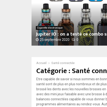
Cigarette électronique
Jupiter IO : on a testé ce combo 
25 septembre 2020
0
J
u
p
i
Accueil
Santé connectée
Catégorie : Santé con
t
e
r
Etre capable de savoir si nous sommes en bonne
I
santé sont de plus en plus nombreux et de plus 
O
brossé les dents avec les nouvelles brosses en
:
avec des mini jeux faisable avec une brosse à 
o
balances connectées capable de vous donner bie
n
programmes alimentaires au rendez-vous. Autr