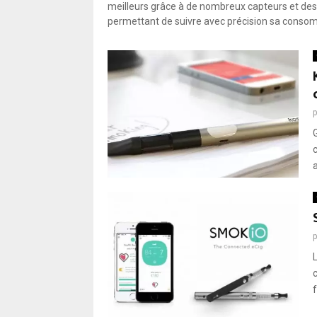
a
meilleurs grâce à de nombreux capteurs et des 
t
permettant de suivre avec précision sa consom
e
s
t
é
c
e
c
o
m
b
o
s
m
a
r
t
p
h
f
o
n