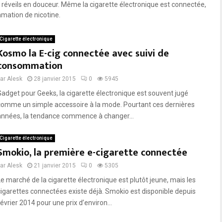
m
réveils en douceur. Même la cigarette électronique est connectée,
e
i
mation de nicotine.
é
e
t
r
a
Cigarette électronique
p
p
Kosmo la E-cig connectée avec suivi de
a
e
consommation
q
s
u
par
Alesk
28 janvier 2015
0
5945
e
Gadget pour Geeks, la cigarette électronique est souvent jugé
t
comme un simple accessoire à la mode. Pourtant ces dernières
d
années, la tendance commence à changer...
e
c
i
Cigarette électronique
g
Smokio, la première e-cigarette connectée
a
par
Alesk
21 janvier 2015
0
5305
r
e
Le marché de la cigarette électronique est plutôt jeune, mais les
t
cigarettes connectées existe déjà. Smokio est disponible depuis
t
évrier 2014 pour une prix d’environ...
e
s