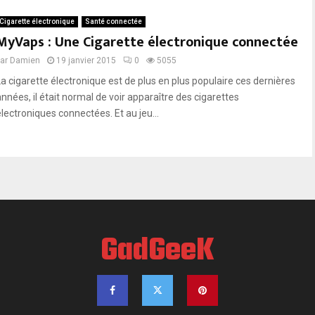
c
Cigarette électronique
Santé connectée
o
MyVaps : Une Cigarette électronique connectée
n
n
par
Damien
19 janvier 2015
0
5055
e
La cigarette électronique est de plus en plus populaire ces dernières
c
années, il était normal de voir apparaître des cigarettes
t
électroniques connectées. Et au jeu...
é
GadGeeK