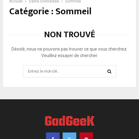
i
Accueil
Santé connectée
Sommeil
Catégorie : Sommeil
n
d
e
s
NON TROUVÉ
t
e
r
Désolé, nous ne pouvons pas trouver ce que vous cherchez.
r
Veuillez essayer de chercher.
e
u
Search
r
for:
s
SEARCH
n
o
c
t
u
GadGeeK
r
n
e
s