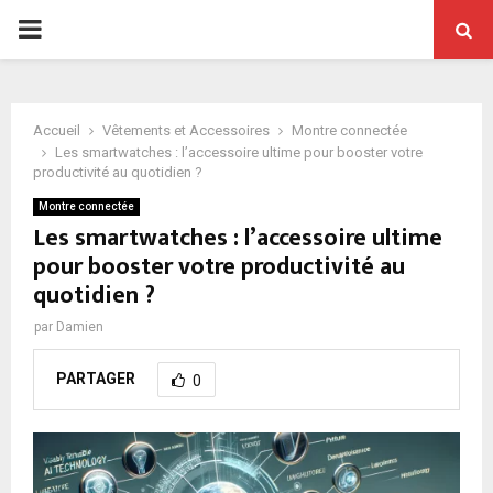
PRIMARY
MENU
Accueil
Vêtements et Accessoires
Montre connectée
Les smartwatches : l’accessoire ultime pour booster votre
productivité au quotidien ?
Montre connectée
Les smartwatches : l’accessoire ultime
pour booster votre productivité au
quotidien ?
par
Damien
PARTAGER
0