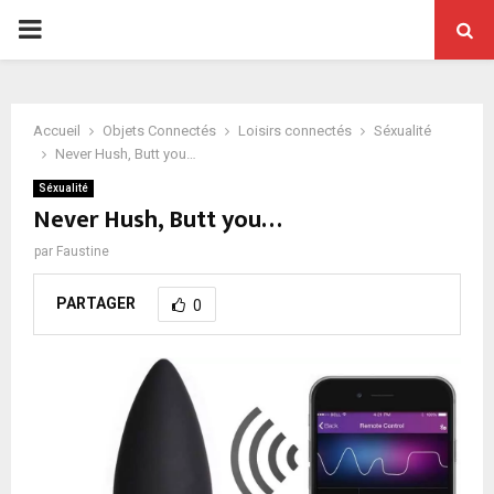
PRIMARY
MENU
Accueil
Objets Connectés
Loisirs connectés
Séxualité
Never Hush, Butt you…
Séxualité
Never Hush, Butt you…
par
Faustine
PARTAGER
0