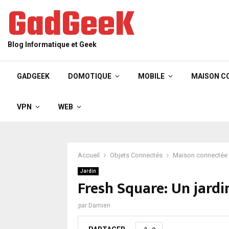
GadGeeK
Blog Informatique et Geek
GADGEEK
DOMOTIQUE
MOBILE
MAISON C
VPN
WEB
Accueil
Objets Connectés
Maison connectée
Jardin
Fresh Square: Un jardi
par
Damien