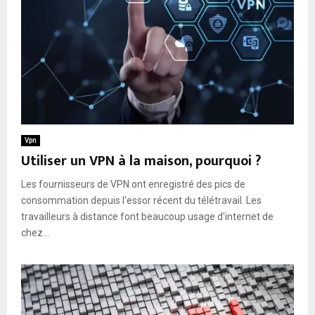
c
e
e
v
h
s
r
i
i
t
n
r
c
e
t
o
t
u
m
A
e
p
c
l
l
c
e
e
Vpn
t
s
Utiliser un VPN à la maison, pourquoi ?
s
:
Les fournisseurs de VPN ont enregistré des pics de
l
consommation depuis l'essor récent du télétravail. Les
e
travailleurs à distance font beaucoup usage d'internet de
d
chez...
u
e
l