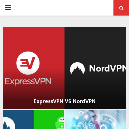
PRIMARY
MENU
ExpressVPN VS NordVPN
E
x
p