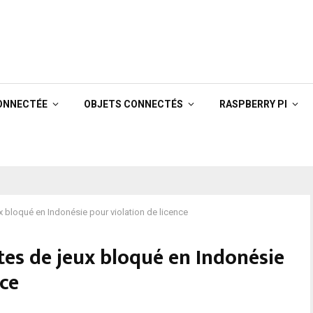
ONNECTÉE
OBJETS CONNECTÉS
RASPBERRY PI
ux bloqué en Indonésie pour violation de licence
ites de jeux bloqué en Indonésie
nce