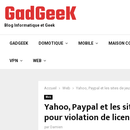
GadGeeK
Blog Informatique et Geek
GADGEEK
DOMOTIQUE
MOBILE
MAISON C
VPN
WEB
Accueil
Web
Yahoo, Paypal et les sites de je
Web
Yahoo, Paypal et les s
pour violation de lice
par
Damien