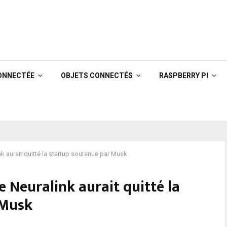
ONNECTÉE
OBJETS CONNECTÉS
RASPBERRY PI
k aurait quitté la startup soutenue par Musk
 Neuralink aurait quitté la
 Musk