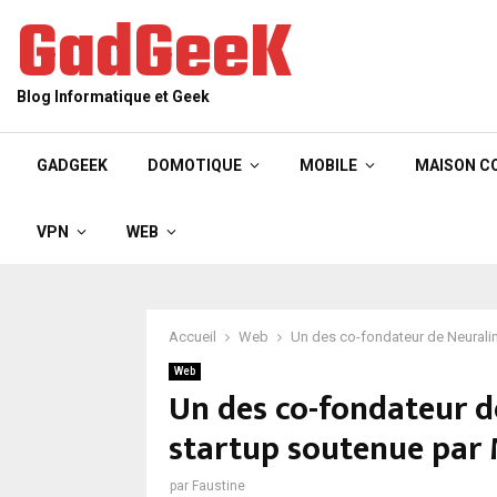
GadGeeK
Blog Informatique et Geek
GADGEEK
DOMOTIQUE
MOBILE
MAISON C
VPN
WEB
Accueil
Web
Un des co-fondateur de Neuralin
Web
Un des co-fondateur de
startup soutenue par
par
Faustine