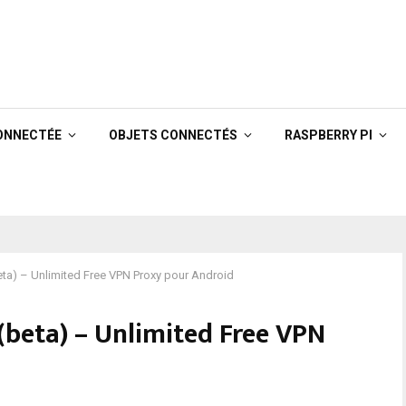
ONNECTÉE
OBJETS CONNECTÉS
RASPBERRY PI
beta) – Unlimited Free VPN Proxy pour Android
(beta) – Unlimited Free VPN