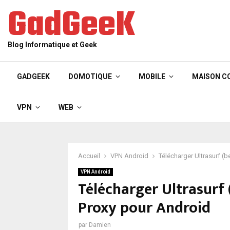
GadGeeK
Blog Informatique et Geek
GADGEEK
DOMOTIQUE
MOBILE
MAISON C
VPN
WEB
Accueil
VPN Android
Télécharger Ultrasurf (
VPN Android
Télécharger Ultrasurf 
Proxy pour Android
par
Damien