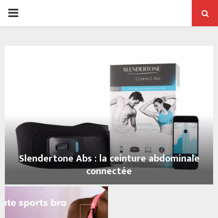
PRIMARY
MENU
Slendertone Abs : la ceinture abdominale
connectée
S
l
e