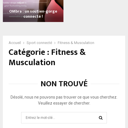
n
d
OMbra : un soutien-gorge
e
connecté !
r
O
t
M
o
b
n
r
Accueil
Sport connecté
Fitness & Musculation
e
Catégorie : Fitness &
a
A
:
b
Musculation
u
s
n
:
s
l
o
a
NON TROUVÉ
u
c
t
e
i
i
Désolé, nous ne pouvons pas trouver ce que vous cherchez.
e
n
Veuillez essayer de chercher.
n
t
-
Search
u
g
for:
r
o
e
SEARCH