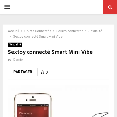
PRIMARY
MENU
Accueil
Objets Connectés
Loisirs connectés
Séxualité
Sextoy connecté Smart Mini Vibe
Séxualité
Sextoy connecté Smart Mini Vibe
par
Damien
PARTAGER
0