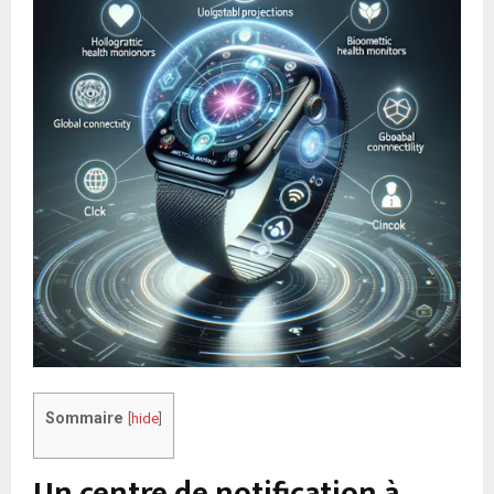
Sommaire
[
hide
]
Un centre de notification à