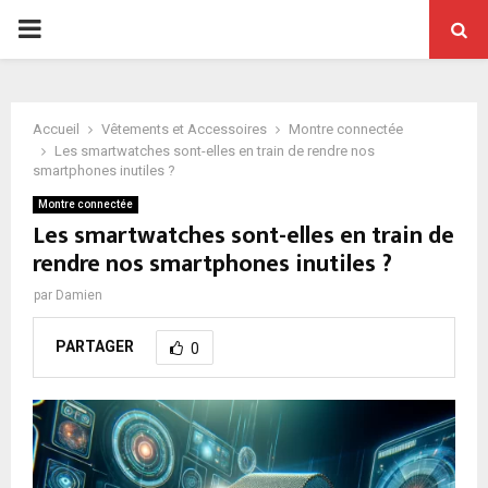
PRIMARY
MENU
Accueil
Vêtements et Accessoires
Montre connectée
Les smartwatches sont-elles en train de rendre nos
smartphones inutiles ?
Montre connectée
Les smartwatches sont-elles en train de
rendre nos smartphones inutiles ?
par
Damien
PARTAGER
0