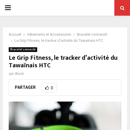
PRIMARY
MENU
Accueil
Vêtements et Accessoires
Bracelet connecté
Le Grip Fitness, le tracker d’activité du Tawaïnais HTC
Bracelet connecté
Le Grip Fitness, le tracker d’activité du
Tawaïnais HTC
par
Alesk
PARTAGER
0