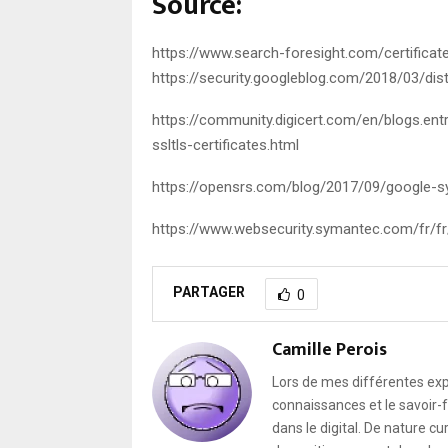
Source:
https://www.search-foresight.com/certificat
https://security.googleblog.com/2018/03/di
https://community.digicert.com/en/blogs.en
ssltls-certificates.html
https://opensrs.com/blog/2017/09/google-s
https://www.websecurity.symantec.com/fr/fr/
PARTAGER
0
Camille Perois
Lors de mes différentes expé
connaissances et le savoir
dans le digital. De nature c