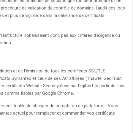
especté les pratiques de sécurité que l’on peut attendre d’une
la procédure de validation du contrôle de domaine, l’audit des logs
es et plus de vigilance dans la délivrance de certificats
nfrastructure n’obéissaient donc pas aux critères d’exigence du
cation.
dation et de l’émission de tous les certificats SSL/TLS
ificats Symantec et ceux de ses AC affiliées (Thawte, GeoTrust
 certificats Website Security émis par DigiCert (à partir de l’une
rés comme fiables par Google Chrome.
itement. Inutile de changer de compte ou de plateforme. Vous
mantec actuel pour remplacer et commander vos certificats