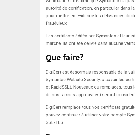
webmasters. Il estime que Symantec n’a pas r
autorité de certification, en particulier dans 
pour mettre en évidence les délivrances illicit
frauduleux.
Les certificats édités par Symantec et leur i
marché. Ils ont été délivré sans aucune vérifi
Que faire?
DigiCert est désormais responsable de la vali
Symantec Website Security, à savoir les cert
et RapidSSL). Nouveaux ou remplacés, tous les
de nos racines approuvées) seront considé
DigiCert remplace tous vos certificats gratu
pouvez continuer à utiliser votre compte Sy
SSL/TLS.