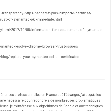
e-transparency-https-nachetez-plus-nimporte-certificat/
strust-of-symantec-pki-immediate.html
try.html/2017/10/08/information-for-replacement-of-symantec-
ymantec-resolve-chrome-browser-trust-issues/
blog/replace-your-symantec-ssl-tls-certificates
riences professionnelles en France et à l'étranger, j’ai acquis les
-faire nécessaire pour répondre à de nombreuses problématiques
urieuse, je m’intéresse aux algorithmes de Google et aux techniques