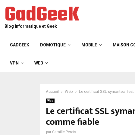
GadGeeK
Blog Informatique et Geek
GADGEEK
DOMOTIQUE
MOBILE
MAISON C
VPN
WEB
Accueil
Web
Le certificat SSL symantec n’es
Web
Le certificat SSL syma
comme fiable
par
Camille Perois