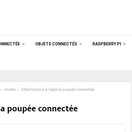
ONNECTÉE
OBJETS CONNECTÉS
RASPBERRY PI
Jouets
Dites bonjour à Cayla la poupée connectée
 la poupée connectée