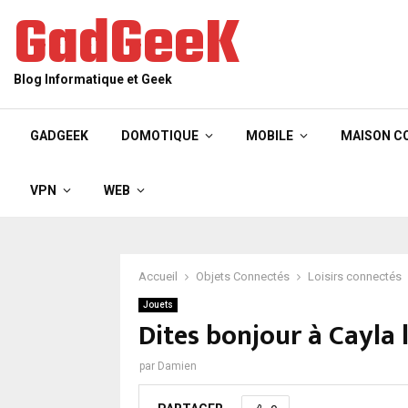
GadGeeK
Blog Informatique et Geek
GADGEEK
DOMOTIQUE
MOBILE
MAISON C
VPN
WEB
Accueil
Objets Connectés
Loisirs connectés
Jouets
Dites bonjour à Cayla
par
Damien