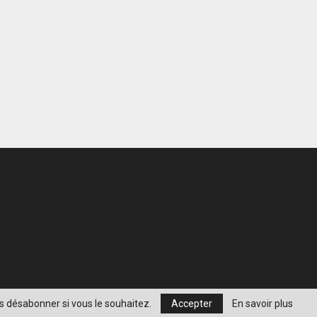
s désabonner si vous le souhaitez.
Accepter
En savoir plus
Informatique
Geekeries
Multimédia
Plan de site