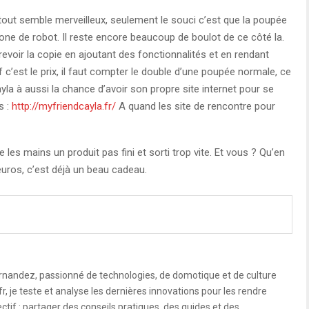
é, tout semble merveilleux, seulement le souci c’est que la poupée
one de robot. Il reste encore beaucoup de boulot de ce côté la.
 revoir la copie en ajoutant des fonctionnalités et en rendant
tif c’est le prix, il faut compter le double d’une poupée normale, ce
la à aussi la chance d’avoir son propre site internet pour se
s :
http://myfriendcayla.fr/
A quand les site de rencontre pour
e les mains un produit pas fini et sorti trop vite. Et vous ? Qu’en
uros, c’est déjà un beau cadeau.
rnandez, passionné de technologies, de domotique et de culture
, je teste et analyse les dernières innovations pour les rendre
ctif : partager des conseils pratiques, des guides et des