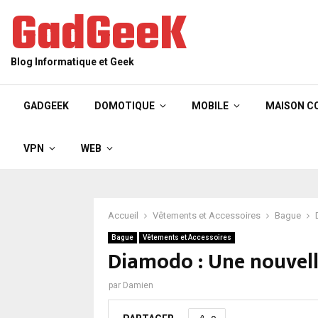
GadGeeK
Blog Informatique et Geek
GADGEEK
DOMOTIQUE
MOBILE
MAISON C
VPN
WEB
Accueil
Vêtements et Accessoires
Bague
Bague
Vêtements et Accessoires
Diamodo : Une nouvell
par
Damien