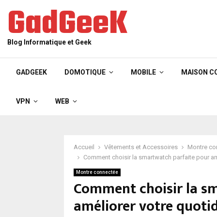
GadGeeK
Blog Informatique et Geek
GADGEEK
DOMOTIQUE
MOBILE
MAISON C
VPN
WEB
Accueil
Vêtements et Accessoires
Montre co
Comment choisir la smartwatch parfaite pour am
Montre connectée
Comment choisir la s
améliorer votre quotid