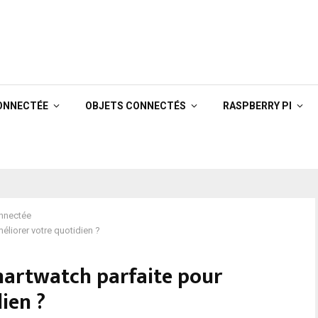
ONNECTÉE
OBJETS CONNECTÉS
RASPBERRY PI
nnectée
éliorer votre quotidien ?
martwatch parfaite pour
ien ?