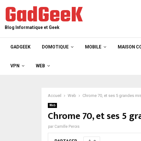
GadGeeK
Blog Informatique et Geek
GADGEEK
DOMOTIQUE
MOBILE
MAISON C
VPN
WEB
Accueil
Web
Chrome 70, et ses 5 grandes mise
Web
Chrome 70, et ses 5 gr
par
Camille Perois