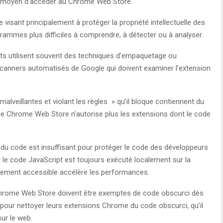
e moyen d’accéder au Chrome Web Store.
 visant principalement à protéger la propriété intellectuelle des
grammes plus difficiles à comprendre, à détecter ou à analyser.
ants utilisent souvent des techniques d’empaquetage ou
scanners automatisés de Google qui doivent examiner l’extension
lveillantes et violant les règles » qu’il bloque contiennent du
e Chrome Web Store n’autorise plus les extensions dont le code
 du code est insuffisant pour protéger le code des développeurs
r le code JavaScript est toujours exécuté localement sur la
cilement accessible accélère les performances.
Chrome Web Store doivent être exemptes de code obscurci dès
 pour nettoyer leurs extensions Chrome du code obscurci, qu’il
ur le web.