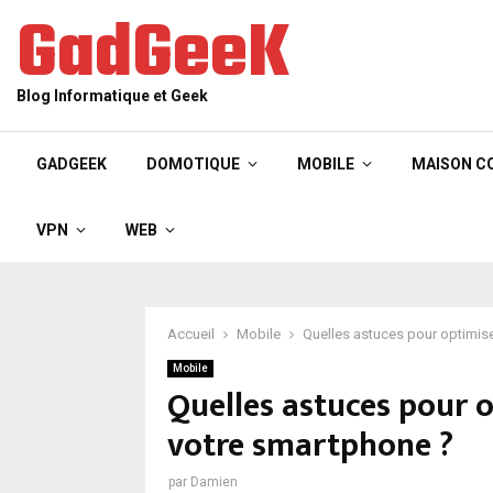
GadGeeK
Blog Informatique et Geek
GADGEEK
DOMOTIQUE
MOBILE
MAISON C
VPN
WEB
Accueil
Mobile
Quelles astuces pour optimis
Mobile
Quelles astuces pour 
votre smartphone ?
par
Damien